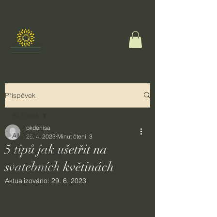
Příspěvek
All Posts
pkdenisa
All Posts
25. 4. 2023
Minut čtení: 3
5 tipů jak ušetřit na
Your Community
svatebních květinách
Getting Started
Aktualizováno:
29. 6. 2023