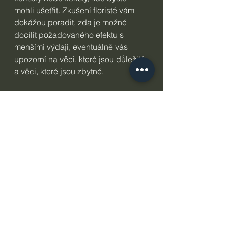
mohli ušetřit. Zkušení floristé vám 
dokážou poradit, zda je možné 
docílit požadovaného efektu s 
menšími výdaji, eventuálně vás 
upozorní na věci, které jsou důležité 
a věci, které jsou zbytné.
Květinová výzdoba a krásná 
svatební kytice, popřípadě 
květinové ozdoby do vlasů a další 
doplňky, mohou z vašeho velkého 
dne udělat pohádkový zážitek. Je to 
něco, co ač pomíjivé, přetrvá na 
fotografiích a videu. Je však 
neméně důležité, aby si všichni v 
klidu užili svatební den. Takže 
žádný stres, krůček za krůčkem se 
vše podaří :-)