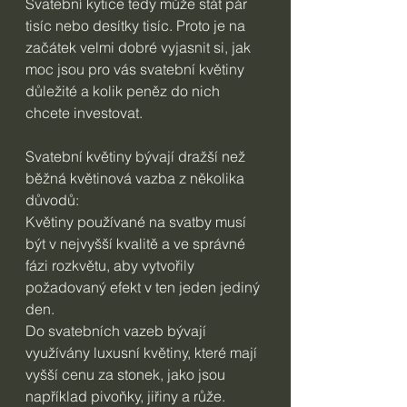
Svatební kytice tedy může stát pár 
tisíc nebo desítky tisíc. Proto je na 
začátek velmi dobré vyjasnit si, jak 
moc jsou pro vás svatební květiny 
důležité a kolik peněz do nich 
chcete investovat.
Svatební květiny bývají dražší než 
běžná květinová vazba z několika 
důvodů:
Květiny používané na svatby musí 
být v nejvyšší kvalitě a ve správné 
fázi rozkvětu, aby vytvořily 
požadovaný efekt v ten jeden jediný 
den.
Do svatebních vazeb bývají 
využívány luxusní květiny, které mají 
vyšší cenu za stonek, jako jsou 
například pivoňky, jiřiny a růže. 