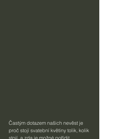
Častým dotazem našich nevěst je 
proč stojí svatební květiny tolik, kolik 
stojí, a zda je možné pořídit 