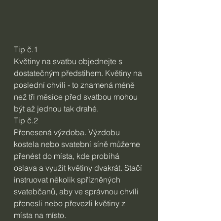
Tip č.1
Květiny na svatbu objednejte s 
dostatečným předstihem. Květiny na 
poslední chvíli - to znamená méně 
než tři měsíce před svatbou mohou 
být až jednou tak drahé.
Tip č.2
Přenesená výzdoba. Výzdobu 
kostela nebo svatební síně můžeme 
přenést do místa, kde probíhá 
oslava a využít květiny dvakrát. Stačí 
instruovat několik spřízněných 
svatebčanů, aby ve správnou chvíli 
přenesli nebo převezli květiny z 
místa na místo.