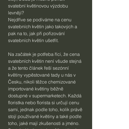
svatební květinovou výzdobu 
levněji?
Nejdříve se podíváme na cenu 
svatebních květin jako takových a 
pak na to, jak při pořizování 
svatebních květin ušetřit.
Na začátek je potřeba říci, že cena 
svatebních květin není všude stejná 
a že tento článek řeší sezónní 
květiny vypěstované tady u nás v 
Česku, nikoli těžce chemizované 
importované květiny běžně 
dostupné v supermarketech. Každá 
floristka nebo florista si určují cenu 
sami, jednak podle toho, kolik právě 
stojí používané květiny a také podle 
toho, jaké mají zkušenosti a jméno. 