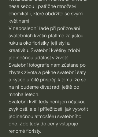
nese sebou i patřičné množství 
chemikálií, které obdržíte se svými 
květinami.
V neposlední řadě při pořizování 
svatebních květin platíme za jistou 
ruku a oko floristky, její styl a 
kreativitu. Svatební květiny zdobí 
jedinečnou událost v životě. 
Svatební fotografie nám zůstane po 
zbytek života a pěkné svatební šaty 
a kytice určitě přispějí k tomu, že se 
na ni budeme dívat rádi ještě po 
mnoha letech.
Svatební kvítí tedy není jen nějakou 
zvyklostí, ale i příležitostí, jak vytvořit 
jedinečnou atmosféru svatebního 
dne. Zde tedy do ceny vstupuje 
renomé floristy.