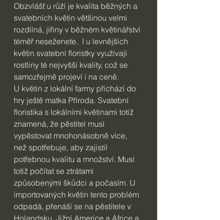
Obzvlášť u růží je kvalita běžných a 
svatebních květin většinou velmi 
rozdílná, jiřiny v běžném květinářství 
téměř neseženete.  I u levnějších 
květin svatební floristky využívají  
rostliny té nejvyšší kvality, což se 
samozřejmě projeví i na ceně.
U květin z lokální farmy přichází do 
hry ještě matka Příroda. Svatební 
floristika s lokálními květinami totiž 
znamená, že pěstitel musí 
vypěstovat mnohonásobně více, 
než spotřebuje, aby zajistil 
potřebnou kvalitu a množství. Musí 
totiž počítat se ztrátami 
způsobenými škůdci a počasím. U 
importovaných květin tento problém 
odpadá, přenáší se na pěstitele v 
Holandsku, Jižní Americe a Africe a 