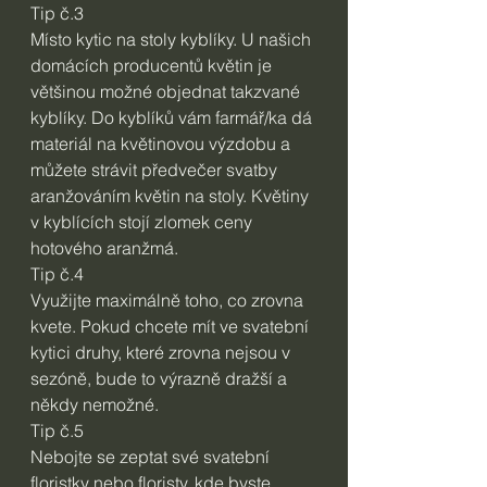
Tip č.3
Místo kytic na stoly kyblíky. U našich 
domácích producentů květin je 
většinou možné objednat takzvané 
kyblíky. Do kyblíků vám farmář/ka dá 
materiál na květinovou výzdobu a 
můžete strávit předvečer svatby 
aranžováním květin na stoly. Květiny 
v kyblících stojí zlomek ceny 
hotového aranžmá.
Tip č.4
Využijte maximálně toho, co zrovna 
kvete. Pokud chcete mít ve svatební 
kytici druhy, které zrovna nejsou v 
sezóně, bude to výrazně dražší a 
někdy nemožné.
Tip č.5 
Nebojte se zeptat své svatební 
floristky nebo floristy, kde byste 