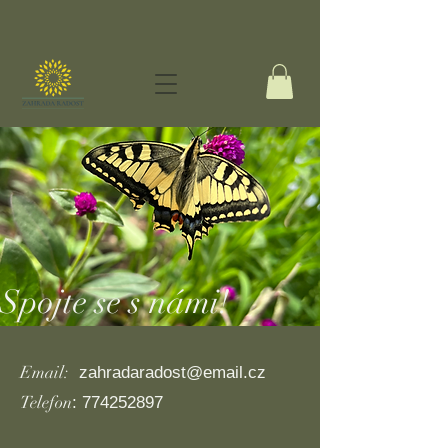
Spojte se s námi!
Email:
zahradaradost@email.cz
Telefon
:
774252897