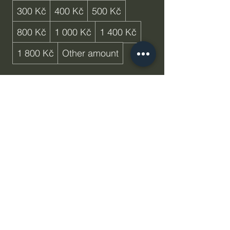
300 Kč
400 Kč
500 Kč
800 Kč
1 000 Kč
1 400 Kč
1 800 Kč
Other amount
Quantity
Buy Now
Radost z Polabí Flower Farm
pkdenisa@volny.cz