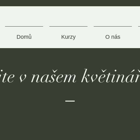
Domů
Kurzy
O nás
jte v našem květinář