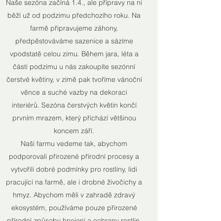
Naše sezóna začíná 1.4., ale přípravy na ni
běží už od podzimu předchozího roku. Na
farmě připravujeme záhony,
předpěstováváme sazenice a sázíme
vpodstatě celou zimu. Během jara, léta a
části podzimu u nás zakoupíte sezónní
čerstvé květiny, v zimě pak tvoříme vánoční
věnce a suché vazby na dekoraci
interiérů.
Sezóna čerstvých květin končí
prvním mrazem, který přichází většinou
koncem září.
Naši farmu vedeme tak, abychom
podporovali přirozené přírodní procesy a
vytvořili dobré podmínky pro rostliny, lidi
pracující na farmě, ale i drobné živočichy a
hmyz. Abychom měli v zahradě zdravý
ekosystém, používáme pouze přirozené
přírodní způsoby hnojení a ochrany rostlin.