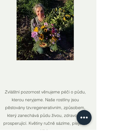
Zvláštní pozornost věnujeme péči o půdu,
kterou neryjeme. Naše rostliny jsou
pěstovány tzv.regenerativním, způsobem,
který zanechává půdu živou, zdravou a
prosperující. Květiny ručně sázíme, plejeme
a sklízíme.